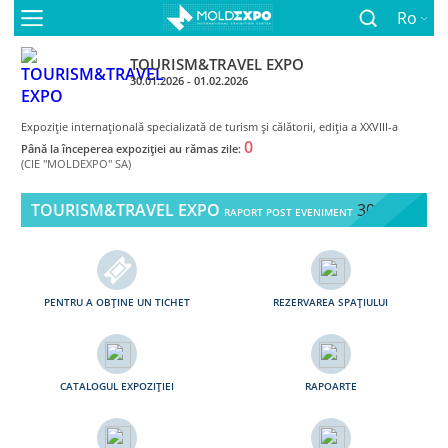
Ro
TOURISM&TRAVEL EXPO
30.01.2026 - 01.02.2026
Expoziţie internaţională specializată de turism și călătorii, ediţia a XXVIII-a
0
Până la începerea expoziției au rămas zile:
(CIE "MOLDEXPO" SA)
TOURISM&TRAVEL EXPO
30.01 -
RAPORT POST EVENIMENT
01.02.2026
PENTRU A OBȚINE UN TICHET
REZERVAREA SPAŢIULUI
CATALOGUL EXPOZIȚIEI
RAPOARTE