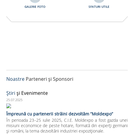
GALERIE FOTO
SFATURI UTILE
Noastre
Parteneri și Sponsori
Ştiri
și Evenimente
25.07.2025
Împreună cu partenerii străini dezvoltăm ”Moldexpo”
În perioada 23–25 iulie 2025, C.I.E. Moldexpo a fost gazda unei
misiuni economice de peste hotare, formată din experți germani
și români, la tema dezvoltării industriei expoziționale.