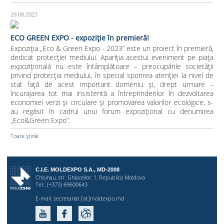
29.08.2023
ECO GREEN EXPO - expoziție în premieră!
Expoziția „Eco & Green Expo - 2023” este un proiect în premieră,
dedicat protecției mediului. Apariția acestui eveniment pe piața
expozițională nu este întâmplătoare – preocupările societății
privind protecția mediului, în special sporirea atenției la nivel de
stat față de acest important domeniu și, drept urmare –
încurajarea tot mai insistentă a întreprinderilor în dezvoltarea
economiei verzi și circulare și promovarea valorilor ecologice, s-
au regăsit în cadrul unui forum expozițional cu denumirea
„Eco&Green Expo”.
Toate știrile
C.I.E. MOLDEXPO S.A., MD-2008
Chisinau, str. Ghioceilor, 1, Republica Moldova
Tel.: (+373) 69600643
E-mail:
secretariat [at]moldexpo.md