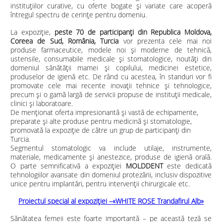
instituțiilor curative, cu oferte bogate și variate care acoperă
întregul spectru de cerințe pentru domeniu.
La expoziție,
peste 70 de participanți din Republica Moldova,
Coreea de Sud,
România, Turcia
vor prezenta cele mai noi
produse farmaceutice, modele noi și moderne de tehnică,
ustensile, consumabile medicale și stomatologice, noutăți din
domeniul sănătății mamei și copilului, medicinei estetice,
produselor de igienă etc. De rând cu acestea, în standuri vor fi
promovate cele mai recente inovații tehnice și tehnologice,
precum și o gamă largă de servicii propuse de instituții medicale,
clinici și laboratoare.
De menționat oferta impresionantă și vastă de echipamente,
preparate și alte produse pentru medicină și stomatologie,
promovată la expoziție de către un grup de participanți din
Turcia.
Segmentul stomatologic va include utilaje, instrumente,
materiale, medicamente și anestezice, produse de igienă orală.
O parte semnificativă a expoziției
MOLDDENT
este dedicată
tehnologiilor avansate din domeniul protezării, inclusiv dispozitive
unice pentru implantări, pentru intervenții chirurgicale etc.
Proiectul special al expoziției –«WHITE ROSE Trandafirul Alb»
Sănătatea femeii este foarte importantă – pe această teză se