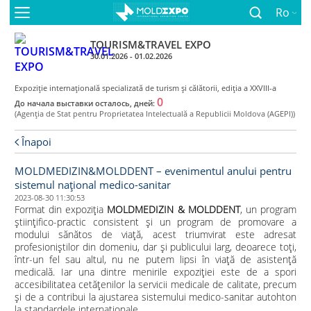
Ro
TOURISM&TRAVEL EXPO
30.01.2026 - 01.02.2026
Expoziţie internaţională specializată de turism și călătorii, ediţia a XXVIII-a
0
До начала выставки осталось, дней:
(Agenţia de Stat pentru Proprietatea Intelectuală a Republicii Moldova (AGEPI))
Înapoi
MOLDMEDIZIN&MOLDDENT – evenimentul anului pentru
sistemul naţional medico-sanitar
2023-08-30 11:30:53
Format din expoziţia
MOLDMEDIZIN & MOLDDENT
, un program
ştiinţifico-practic consistent şi un program de promovare a
modului sănătos de viaţă, acest triumvirat este adresat
profesioniştilor din domeniu, dar şi publicului larg, deoarece toți,
într-un fel sau altul, nu ne putem lipsi în viață de asistență
medicală. Iar una dintre menirile expoziției este de a spori
accesibilitatea cetățenilor la servicii medicale de calitate, precum
și de a contribui la ajustarea sistemului medico-sanitar autohton
la standardele internaţionale.