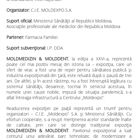
Organizator:
C.I.E. MOLDEXPO.S.A.
Suport oficial:
Ministerul Sănătății al Republicii Moldova,
Asociațiile profesionale ale medicilor din Republica Moldova
Partener:
Farmacia Familiei
Suport subvențional:
I.P. ODA
MOLDMEDIZIN & MOLDDENT
, la ediția a XXVI-a, reprezintă
poate cel mai pozitiv mesaj din istoria sa – expoziția, care un
sfert de veac a fost una de reper pentru sănătatea publică și
industria expoziţională din ţară, este reluată după o pauză de trei
ani. De altfel, și în acest răstimp, nu a fost întreruptă legătura cu
sistemul sănătății, deoarece, tocmai în serviciul acestuia, în
numele unei cauze nobile, impusă de situația pandemică, s-a
aflat întreaga infrastructură a Centrului „Moldexpo”.
Readucerea expoziției pe piață reprezintă un triumf pentru
organizatori – C.I.E. „Moldexpo” S.A. și Ministerul Sănătăţii. Cu
eforturi cooperate, s-a reușit menținerea acelor standarde înalte
de calitate, prin care se distinge tradițional expoziția
MOLDMEDIZIN & MOLDDENT
. Pavilionul expozițional a luat
conturul unui adevărat parc tehnologic de modernizare a