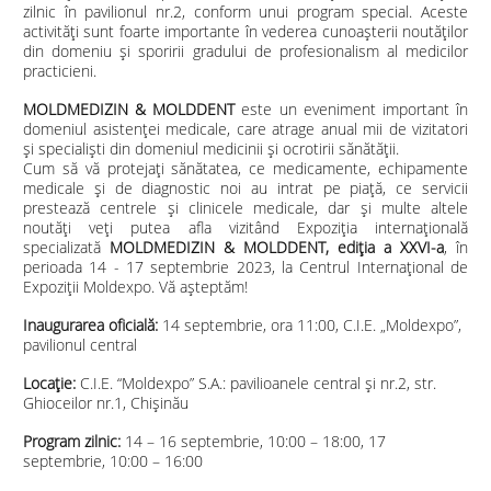
zilnic în pavilionul nr.2, conform unui program special. Aceste
activități sunt foarte importante în vederea cunoașterii noutăților
din domeniu și sporirii gradului de profesionalism al medicilor
practicieni.
MOLDMEDIZIN & MOLDDENT
este un eveniment important în
domeniul asistenței medicale, care atrage anual mii de vizitatori
și specialiști din domeniul medicinii și ocrotirii sănătății.
Cum să vă protejați sănătatea, ce medicamente, echipamente
medicale și de diagnostic noi au intrat pe piață, ce servicii
prestează centrele și clinicele medicale, dar și multe altele
noutăți veți putea afla vizitând Expoziția internațională
specializată
MOLDMEDIZIN & MOLDDENT, ediția a XXVI-a
, în
perioada 14 - 17 septembrie 2023, la Centrul Internațional de
Expoziții Moldexpo. Vă așteptăm!
Inaugurarea oficială:
14 septembrie, ora 11:00, C.I.E. „Moldexpo”,
pavilionul central
Locaţie:
C.I.E. “Moldexpo” S.A.: pavilioanele central și nr.2, str.
Ghioceilor nr.1, Chișinău
Program zilnic:
14 – 16 septembrie, 10:00 – 18:00, 17
septembrie, 10:00 – 16:00