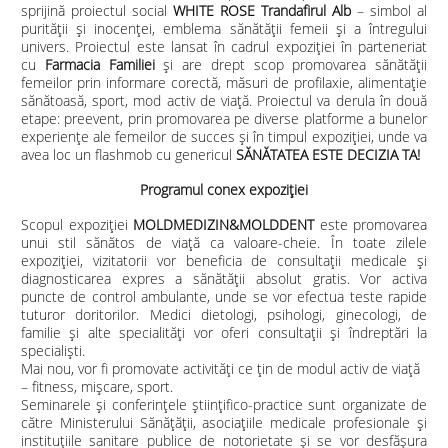
sprijină proiectul social
WHITE ROSE Trandafirul Alb
– simbol al
purității și inocenței, emblema sănătății femeii și a întregului
univers. Proiectul este lansat în cadrul expoziției în parteneriat
cu
Farmacia Familiei
și are drept scop promovarea sănătății
femeilor prin informare corectă, măsuri de profilaxie, alimentație
sănătoasă, sport, mod activ de viață. Proiectul va derula în două
etape: preevent, prin promovarea pe diverse platforme a bunelor
experiențe ale femeilor de succes și în timpul expoziției, unde va
avea loc un flashmob cu genericul
SĂNĂTATEA ESTE DECIZIA TA!
Programul
conex
expoziției
Scopul expoziției
MOLDMEDIZIN&MOLDDENT
este promovarea
unui stil sănătos de viață ca valoare-cheie. În toate zilele
expoziției, vizitatorii vor beneficia de consultații medicale și
diagnosticarea expres a sănătății absolut gratis. Vor activa
puncte de control ambulante, unde se vor efectua teste rapide
tuturor doritorilor. Medici dietologi, psihologi, ginecologi, de
familie și alte specialități vor oferi consultații și îndreptări la
specialiști.
Mai nou, vor fi promovate activități ce țin de modul activ de viață
– fitness, mișcare, sport.
Seminarele și conferințele științifico-practice sunt organizate de
către Ministerului Sănățății, asociaţiile medicale profesionale şi
instituţiile sanitare publice de notorietate și se vor desfășura