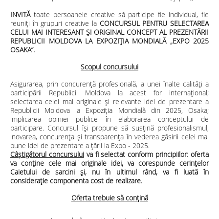
INVITĂ
toate persoanele creative să participe fie individual, fie
reuniți în grupuri creative la
CONCURSUL PENTRU SELECTAREA
CELUI MAI INTERESANT ȘI ORIGINAL CONCEPT AL PREZENTĂRII
REPUBLICII MOLDOVA LA EXPOZIȚIA MONDIALĂ „EXPO 2025
OSAKA”.
Scopul concursului
Asigurarea, prin concurență profesională, a unei înalte calităţi a
participării Republicii Moldova la acest for internaţional;
selectarea celei mai originale și relevante idei de prezentare a
Republicii Moldova la Expoziţia Mondială din 2025, Osaka;
implicarea opiniei publice în elaborarea conceptului de
participare. Concursul își propune să susțină profesionalismul,
inovarea, concurența și transparența în vederea găsirii celei mai
bune idei de prezentare a țării la Expo - 2025.
Câștigătorul concursului
va fi selectat conform principiilor: oferta
va conține cele mai originale idei, va corespunde cerințelor
Caietului de sarcini și, nu în ultimul rând, va fi luată în
considerație componenta cost de realizare.
Oferta trebuie să conțină