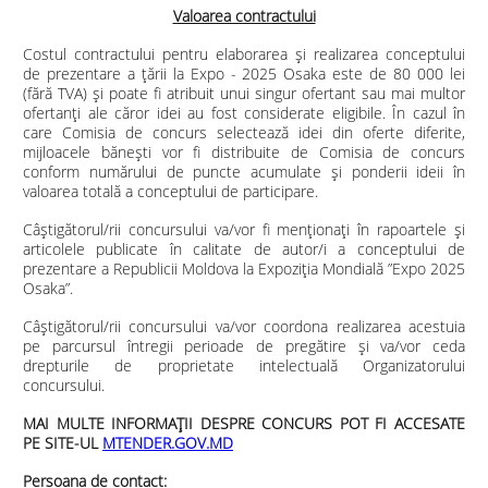
Valoarea contractului
Costul contractului pentru elaborarea și realizarea conceptului
de prezentare a țării la Expo - 2025 Osaka este de 80 000 lei
(fără TVA) și poate fi atribuit unui singur ofertant sau mai multor
ofertanți ale căror idei au fost considerate eligibile. În cazul în
care Comisia de concurs selectează idei din oferte diferite,
mijloacele bănești vor fi distribuite de Comisia de concurs
conform numărului de puncte acumulate și ponderii ideii în
valoarea totală a conceptului de participare.
Câștigătorul/rii concursului va/vor fi menționați în rapoartele și
articolele publicate în calitate de autor/i a conceptului de
prezentare a Republicii Moldova la Expoziția Mondială ”Expo 2025
Osaka”.
Câștigătorul/rii concursului va/vor coordona realizarea acestuia
pe parcursul întregii perioade de pregătire și va/vor ceda
drepturile de proprietate intelectuală Organizatorului
concursului.
MAI MULTE INFORMA
Ț
II DESPRE CONCURS POT FI ACCESATE
PE SITE-UL
MTENDER.GOV.MD
Persoana de contact: