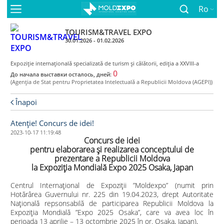
Ro
TOURISM&TRAVEL EXPO
30.01.2026 - 01.02.2026
Expoziţie internaţională specializată de turism și călătorii, ediţia a XXVIII-a
0
До начала выставки осталось, дней:
(Agenţia de Stat pentru Proprietatea Intelectuală a Republicii Moldova (AGEPI))
Înapoi
Atenție! Concurs de idei!
2023-10-17 11:19:48
Concurs de idei
pentru elaborarea și realizarea conceptului de
prezentare a Republicii Moldova
la Expoziția Mondială Expo 2025 Osaka, Japan
Centrul Internațional de Expoziții ”Moldexpo” (numit prin
Hotărârea Guvernului nr. 225 din 19.04.2023, drept Autoritate
Națională repsonsabilă de participarea Republicii Moldova la
Expoziția Mondială ”Expo 2025 Osaka”, care va avea loc în
perioada 13 aprilie – 13 octombrie 2025 în or. Osaka, Japan),