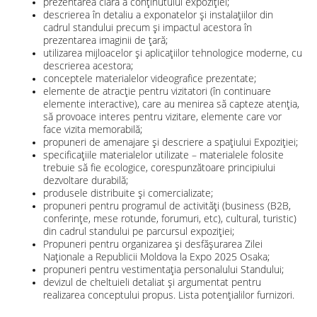
prezentarea clară a conținutului expoziției;
descrierea în detaliu a exponatelor și instalațiilor din
cadrul standului precum și impactul acestora în
prezentarea imaginii de țară;
utilizarea mijloacelor și aplicațiilor tehnologice moderne, cu
descrierea acestora;
conceptele materialelor videografice prezentate;
elemente de atracție pentru vizitatori (în continuare
elemente interactive), care au menirea să capteze atenția,
să provoace interes pentru vizitare, elemente care vor
face vizita memorabilă;
propuneri de amenajare și descriere a spațiului Expoziției;
specificațiile materialelor utilizate – materialele folosite
trebuie să fie ecologice, corespunzătoare principiului
dezvoltare durabilă;
produsele distribuite și comercializate;
propuneri pentru programul de activități (business (B2B,
conferințe, mese rotunde, forumuri, etc), cultural, turistic)
din cadrul standului pe parcursul expoziției;
Propuneri pentru organizarea și desfășurarea Zilei
Naționale a Republicii Moldova la Expo 2025 Osaka;
propuneri pentru vestimentația personalului Standului;
devizul de cheltuieli detaliat și argumentat pentru
realizarea conceptului propus. Lista potențialilor furnizori.