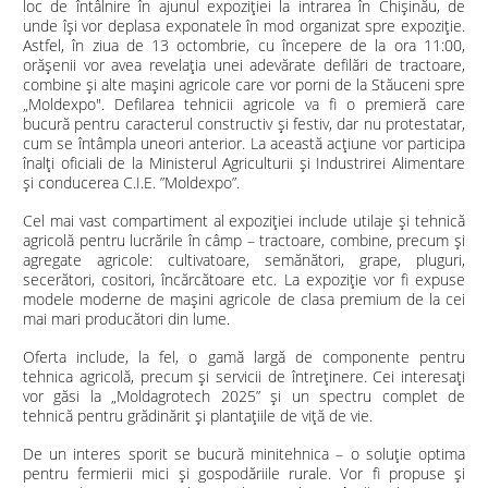
loc de întâlnire în ajunul expoziției la intrarea în Chișinău, de
unde își vor deplasa exponatele în mod organizat spre expoziție.
Astfel, în ziua de 13 octombrie, cu începere de la ora 11:00,
orășenii vor avea revelația unei adevărate defilări de tractoare,
combine și alte mașini agricole care vor porni de la Stăuceni spre
„Moldexpo". Defilarea tehnicii agricole va fi o premieră care
bucură pentru caracterul constructiv și festiv, dar nu protestatar,
cum se întâmpla uneori anterior. La această acțiune vor participa
înalți oficiali de la Ministerul Agriculturii și Industrirei Alimentare
și conducerea C.I.E. ”Moldexpo”.
Cel mai vast compartiment al expoziţiei include utilaje şi tehnică
agricolă pentru lucrările în câmp – tractoare, combine, precum şi
agregate agricole: cultivatoare, semănători, grape, pluguri,
secerători, cositori, încărcătoare etc. La expoziție vor fi expuse
modele moderne de maşini agricole de clasa premium de la cei
mai mari producători din lume.
Oferta include, la fel, o gamă largă de componente pentru
tehnica agricolă, precum și servicii de întreținere. Cei interesați
vor găsi la „Moldagrotech 2025” şi un spectru complet de
tehnică pentru grădinărit şi plantaţiile de viţă de vie.
De un interes sporit se bucură minitehnica – o soluție optima
pentru fermierii mici și gospodăriile rurale. Vor fi propuse și