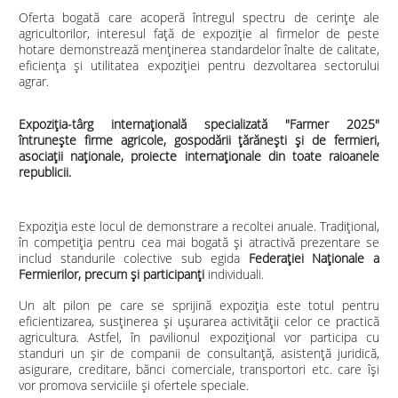
Oferta bogată care acoperă întregul spectru de cerințe ale
agricultorilor, interesul față de expoziție al firmelor de peste
hotare demonstrează menținerea standardelor înalte de calitate,
eficiența și utilitatea expoziției pentru dezvoltarea sectorului
agrar.
Expoziţia-târg internaţională specializată "Farmer 2025"
întrunește firme agricole, gospodării ţărăneşti şi de fermieri,
asociaţii naţionale, proiecte internaţionale din toate raioanele
republicii.
Expoziția este locul de demonstrare a recoltei anuale. Tradițional,
în competiția pentru cea mai bogată și atractivă prezentare se
includ standurile colective sub egida
Federației Naționale a
Fermierilor, precum și participanți
individuali.
Un alt pilon pe care se sprijină expoziția este totul pentru
eficientizarea, susținerea și ușurarea activității celor ce practică
agricultura. Astfel, în pavilionul expozițional vor participa cu
standuri un șir de companii de consultanță, asistență juridică,
asigurare, creditare, bănci comerciale, transportori etc. care își
vor promova serviciile și ofertele speciale.