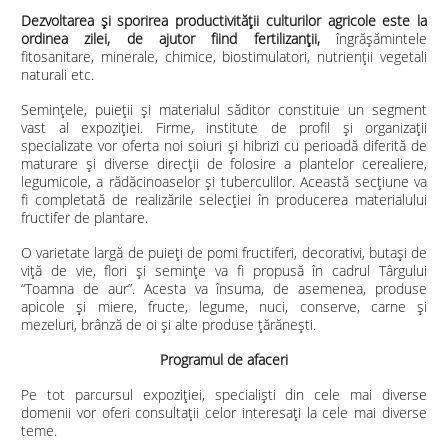
D
ezvoltarea și sporirea productivității culturilor agricole este la
ordinea zilei, de ajutor fiind fertilizanții,
îngrăşămintele
fitosanitare, minerale, chimice, biostimulatori, nutrienţii vegetali
naturali etc.
Seminţele, puieţii şi materialul săditor constituie un segment
vast al expoziţiei. Firme, institute de profil și organizații
specializate vor oferta noi soiuri şi hibrizi cu perioadă diferită de
maturare şi diverse direcţii de folosire a plantelor cerealiere,
legumicole, a rădăcinoaselor şi tuberculilor. Această secţiune va
fi completată de realizările selecţiei în producerea materialului
fructifer de plantare.
O varietate largă de puieţi de pomi fructiferi, decorativi, butaşi de
viţă de vie, flori şi seminţe va fi propusă în cadrul Târgului
“Toamna de aur”. Acesta va însuma, de asemenea, produse
apicole și miere, fructe, legume, nuci, conserve, carne și
mezeluri, brânză de oi și alte produse țărănești.
Programul de afaceri
Pe tot parcursul expoziției, specialişti din cele mai diverse
domenii vor oferi consultații celor interesați la cele mai diverse
teme.