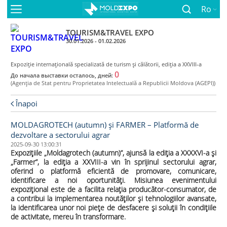
Ro
TOURISM&TRAVEL EXPO
30.01.2026 - 01.02.2026
Expoziţie internaţională specializată de turism și călătorii, ediţia a XXVIII-a
0
До начала выставки осталось, дней:
(Agenţia de Stat pentru Proprietatea Intelectuală a Republicii Moldova (AGEPI))
Înapoi
MOLDAGROTECH (autumn) și FARMER – Platformă de
dezvoltare a sectorului agrar
2025-09-30 13:00:31
Expoziţiile „Moldagrotech (autumn)”, ajunsă la ediţia a XXXXVI-a și
„Farmer”, la ediția a XXVIII-a vin în sprijinul sectorului agrar,
oferind o platformă eficientă de promovare, comunicare,
identificare a noi oportunități. Misiunea evenimentului
expozițional este de a facilita relația producător-consumator, de
a contribui la implementarea noutăților și tehnologiilor avansate,
la identificarea unor noi piețe de desfacere și soluții în condițiile
de activitate, mereu în transformare.