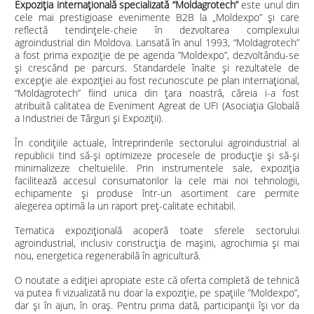
Expoziţia internaţională specializată
“Moldagrotech”
este unul din
cele mai prestigioase evenimente B2B la „Moldexpo” și care
reflectă tendinţele-cheie în dezvoltarea complexului
agroindustrial din Moldova. Lansată în anul 1993, “Moldagrotech”
a fost prima expoziție de pe agenda ”Moldexpo”, dezvoltându-se
și crescând pe parcurs. Standardele înalte şi rezultatele de
excepţie ale expoziţiei au fost recunoscute pe plan internaţional,
“Moldagrotech” fiind unica din țara noastră, căreia i-a fost
atribuită calitatea de Eveniment Agreat de UFI (Asociaţia Globală
a Industriei de Târguri şi Expoziţii).
În condiţiile actuale, întreprinderile sectorului agroindustrial al
republicii tind să-şi optimizeze procesele de producţie şi să-şi
minimalizeze cheltuielile. Prin instrumentele sale, expoziţia
facilitează accesul consumatorilor la cele mai noi tehnologii,
echipamente şi produse într-un asortiment care permite
alegerea optimă la un raport preţ-calitate echitabil.
Tematica expoziţională acoperă toate sferele sectorului
agroindustrial, inclusiv construcţia de maşini, agrochimia şi mai
nou, energetica regenerabilă în agricultură.
O noutate a ediției apropiate este că oferta completă de tehnică
va putea fi vizualizată nu doar la expoziție, pe spațiile ”Moldexpo”,
dar și în ajun, în oraș. Pentru prima dată, participanții își vor da