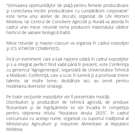
”Stimularea oportunităților de piață pentru femeile producătoare
și conectarea micilor producătoare cu cumpărătorii corporative”
este tema unui atelier de discutii, organizat de UN Women
Moldova.
Iar Centrul de Consiliere Agricolă și Rurală va aborda în
cadrul unei mese rotunde tema producerii materialului săditor
horticol de valoare biologică înaltă.
Mese rotunde și master-classuri va organiza în cadrul expoziției
și ICS VITAFOR COMBIFEED
.
Încă un eveniment care a luat naștere odată în cadrul expozițiilor
și s-a integrat perfect fiind viabil până în prezent, este Conferința
cu genericul ”Agrogenerația”, organizată de Universitatea Tehnică
a Moldovei. Conferință, care a scos în lumină și a promovat tinere
talente, iar multe teme, dezbătute aici, au servit pentru
modelarea diverselor strategii.
Pe toate secţiunile expoziţiilor vor fi prezentate noutăți.
Distribuitori şi producători de tehnică agricolă, de produse
fitosanitare şi de îngrăşăminte se vor încadra în competiția
pentru obținerea titlului “Noutatea Anului 2025”, în cadrul
concursului cu același nume, organizat cu suportul tradițional al
Ministerului Agriculturii şi Industriei Alimentare al Republicii
Moldova.