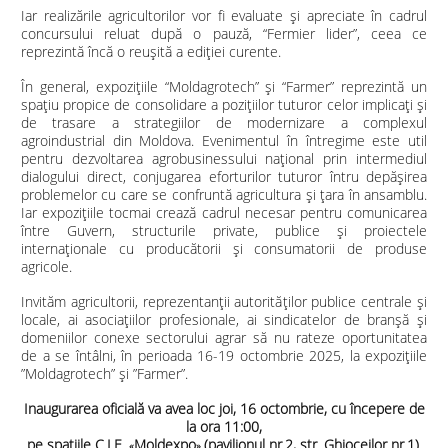
Iar realizările agricultorilor vor fi evaluate și apreciate în cadrul
concursului reluat după o pauză, “Fermier lider”, ceea ce
reprezintă încă o reușită a ediției curente.
În general, expoziţiile “Moldagrotech” şi “Farmer” reprezintă un
spaţiu propice de consolidare a poziţiilor tuturor celor implicați şi
de trasare a strategiilor de modernizare a complexul
agroindustrial din Moldova. Evenimentul în întregime este util
pentru dezvoltarea agrobusinessului naţional prin intermediul
dialogului direct, conjugarea eforturilor tuturor întru depășirea
problemelor cu care se confruntă agricultura și țara în ansamblu.
Iar expoziţiile tocmai crează cadrul necesar pentru comunicarea
între Guvern, structurile private, publice şi proiectele
internaţionale cu producătorii şi consumatorii de produse
agricole.
Invităm agricultorii, reprezentanții autorităților publice centrale și
locale, ai asociațiilor profesionale, ai sindicatelor de branșă și
domeniilor conexe sectorului agrar să nu rateze oportunitatea
de a se întâlni, în perioada 16-19 octombrie 2025, la expozițiile
”Moldagrotech” și ”Farmer”.
Inaugurarea oficială va avea loc joi, 16 octombrie, cu începere de
la ora 11:00,
pe spațiile C.I.E.
Moldexpo
(pavilionul nr.2, str. Ghioceilor nr.1).
«
»