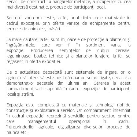
servicii de construcții a hangarelor metalice, a încăperilor cu cea
mai diversă destinație, propuse de participanți locali.
Sectorul zootehnic este, la fel, unul dintre cele mai vizate în
cadrul expoziției, prin oferte variate de echipamente pentru
fermele de animale și păsări.
La mare căutare, la fel, sunt mijloacele de protecţie a plantelor şi
îngrăşămintele, care vor fi în sortiment variat la
expoziție.
Producerea seminţelor de culturi cereale,
leguminoase, boabe, tehnice şi a plantelor furajere, la fel, se
regăsesc în oferta expoziției.
De o actualitate deosebită sunt sistemele de irigare, or, o
agricultură intensivă este posibilă doar pe soluri irigate, ceea ce a
demonstrat-o secetele din ultimii ani. Cererea la acest
compartiment va fi suplinită în cadrul expoziției de participanți
locali și străini.
Expoziția este completată cu materiale și tehnologii noi de
construcţie şi exploatare a serelor. Un compartiment însemnat
în cadrul expoziției reprezintă serviciile pentru sector, printre
care managementul operațional în cadrul
întreprinderilor agricole, digitalizarea diverselor procese de
muncă etc.