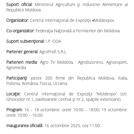
Suport oficial
:
Ministerul Agriculturii și Industriei Alimentare al
Republicii Moldova
Organizator
:
Centrul Internațional de Expoziții
«
Moldexpo»
Co-organizator:
Federația Națională a Fermierilor din Moldova
Suport subvențional:
I.P. ODA
Partener general
:
AgroProfi S.R.L.
Parteneri media
: Agro TV Moldova, Agrobusiness, Agroexpert,
Agromedia
Participanți
: peste 200 firme din Republica Moldova, Italia,
Polonia, România, Turcia, Ucraina.
Locație:
Centrul Internațional de Expoziții “Moldexpo”
(str.
Ghioceilor nr.1, pavilioanele central și nr.2, spațiile exterioare).
Program
: 16 – 18 octombrie: orele 10:00 – 18:00; 19 octombrie:
orele 10:00 – 16:00.
Inaugurarea oficială
: 16 octombrie 2025, ora 11:00.