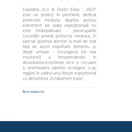
Expoziția „Eco & Green Expo - 2023”
este un proiect în premieră, dedicat
protecției mediului. Apariția acestui
eveniment pe piața expozițională nu
este întâmplătoare – preocupările
societății privind protecția mediului, în
special sporirea atenției la nivel de stat
față de acest important domeniu și,
drept urmare – încurajarea tot mai
insistentă a întreprinderilor în
dezvoltarea economiei verzi și circulare
și promovarea valorilor ecologice, s-au
regăsit în cadrul unui forum expozițional
cu denumirea „Eco&Green Expo”.
Все новости