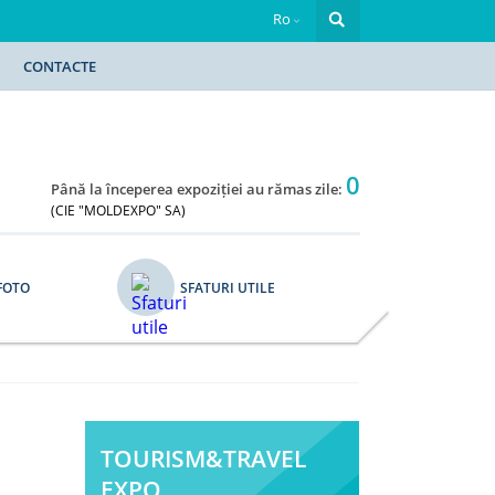
Ro
CONTACTE
0
Până la începerea expoziției au rămas zile:
(CIE "MOLDEXPO" SA)
FOTO
SFATURI UTILE
TOURISM&TRAVEL
EXPO