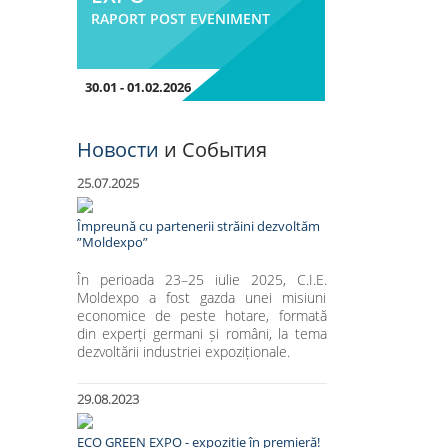
RAPORT POST EVENIMENT
30.01 - 01.02.2026
Новости
и События
25.07.2025
Împreună cu partenerii străini dezvoltăm
”Moldexpo”
În perioada 23–25 iulie 2025, C.I.E.
Moldexpo a fost gazda unei misiuni
economice de peste hotare, formată
din experți germani și români, la tema
dezvoltării industriei expoziționale.
29.08.2023
ECO GREEN EXPO - expoziție în premieră!