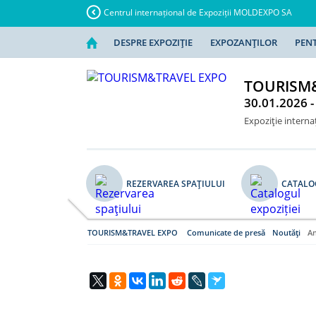
Centrul internațional de Expoziții MOLDEXPO SA
DESPRE EXPOZIŢIE
EXPOZANŢILOR
PENT
TOURISM
30.01.2026 -
Expoziţie internaţ
REZERVAREA SPAŢIULUI
CATALOG
TOURISM&TRAVEL EXPO
Comunicate de presă
Noutăţi
An